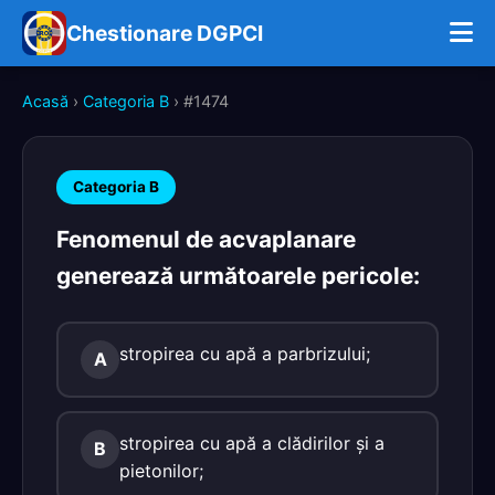
Chestionare DGPCI
Acasă
›
Categoria B
› #1474
Categoria B
Fenomenul de acvaplanare
generează următoarele pericole:
stropirea cu apă a parbrizului;
A
stropirea cu apă a clădirilor şi a
B
pietonilor;