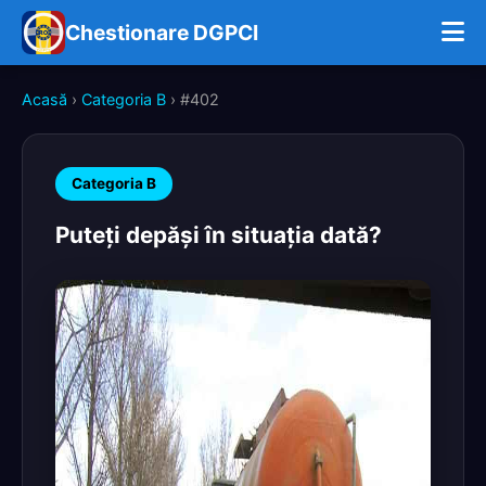
Chestionare DGPCI
Acasă
›
Categoria B
› #402
Categoria B
Puteţi depăşi în situaţia dată?