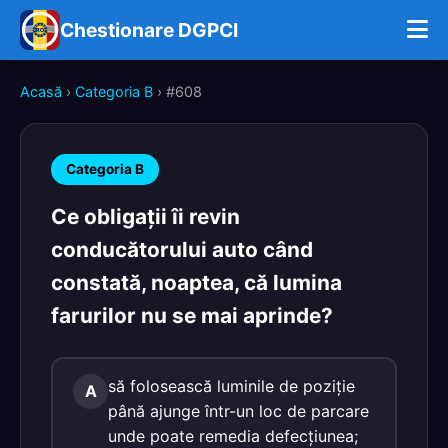
Chestionare DGPCI
Acasă
›
Categoria B
› #608
Categoria B
Ce obligații îi revin
conducătorului auto când
constată, noaptea, că lumina
farurilor nu se mai aprinde?
să folosească luminile de poziție
A
până ajunge într-un loc de parcare
unde poate remedia defecțiunea;