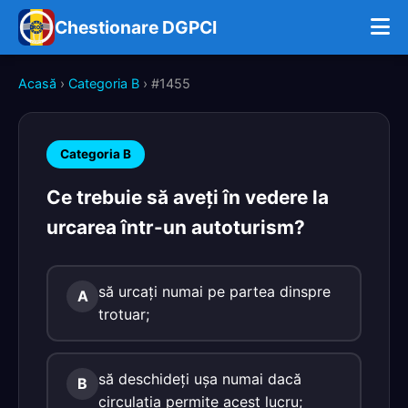
Chestionare DGPCI
Acasă
›
Categoria B
› #1455
Categoria B
Ce trebuie să aveţi în vedere la
urcarea într-un autoturism?
să urcaţi numai pe partea dinspre
A
trotuar;
să deschideţi uşa numai dacă
B
circulaţia permite acest lucru;