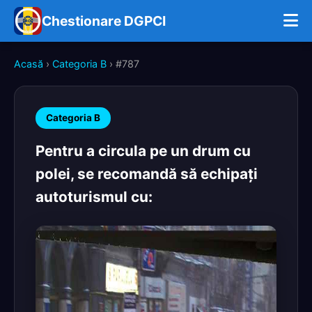
Chestionare DGPCI
Acasă
›
Categoria B
› #787
Categoria B
Pentru a circula pe un drum cu
polei, se recomandă să echipaţi
autoturismul cu: