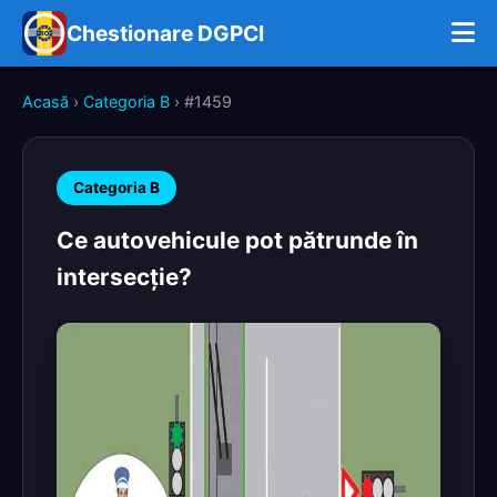
Chestionare DGPCI
Acasă
›
Categoria B
› #1459
Categoria B
Ce autovehicule pot pătrunde în
intersecţie?