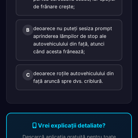
de frânare creşte;
deoarece nu puteţi sesiza prompt
B
aprinderea lămpilor de stop ale
autovehiculului din faţă, atunci
când acesta frânează;
deoarece roţile autovehiculului din
C
faţă aruncă spre dvs. criblură.
Vrei explicații detaliate?
Descarcă aplicația gratuită pentru toate