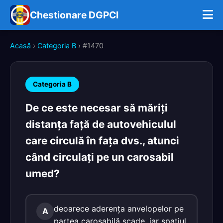
Chestionare DGPCI
Acasă
›
Categoria B
› #1470
Categoria B
De ce este necesar să măriţi
distanţa faţă de autovehiculul
care circulă în faţa dvs., atunci
când circulaţi pe un carosabil
umed?
deoarece aderenţa anvelopelor pe
A
partea carosabilă scade, iar spaţiul