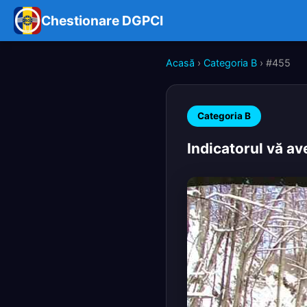
Chestionare DGPCI
Acasă
›
Categoria B
› #455
Categoria B
Indicatorul vă a