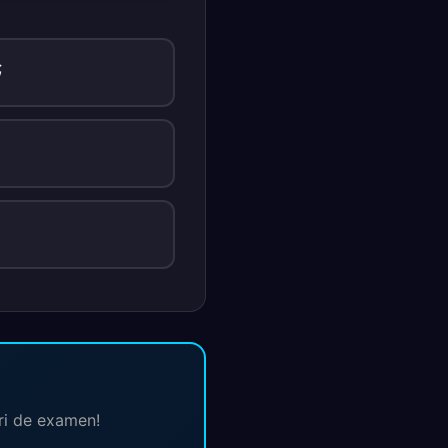
;
ări de examen!