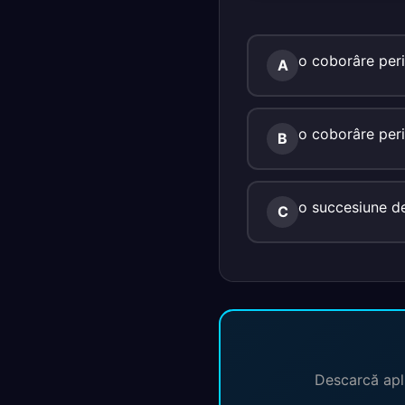
o coborâre peri
A
o coborâre peri
B
o succesiune de
C
Descarcă apli