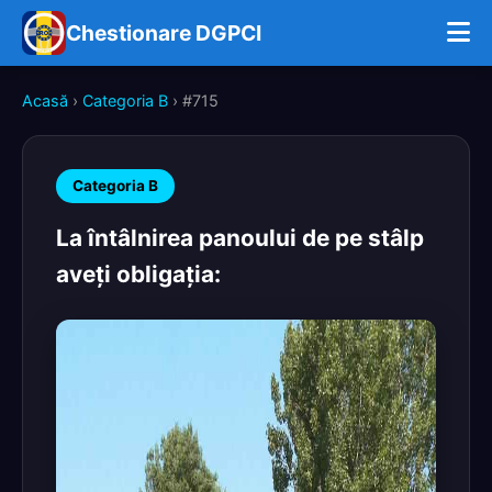
Chestionare DGPCI
Acasă
›
Categoria B
› #715
Categoria B
La întâlnirea panoului de pe stâlp
aveţi obligaţia: