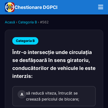
Chestionare DGPCI
Acasă
›
Categoria B
› #562
Categoria B
Într-o intersecție unde circulația
se desfășoară în sens giratoriu,
conducătorilor de vehicule le este
interzis:
să reducă viteza, întrucât se
A
creează pericolul de blocare;