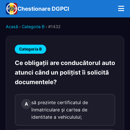
Chestionare DGPCI
Acasă
›
Categoria B
› #1432
Categoria B
Ce obligaţii are conducătorul auto
atunci când un poliţist îi solicită
documentele?
să prezinte certificatul de
A
înmatriculare şi cartea de
identitate a vehiculului;