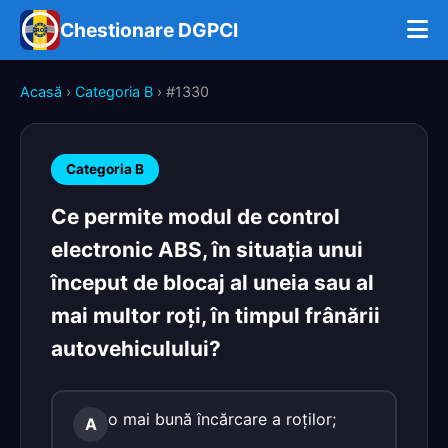
Chestionare DGPCI
Acasă
›
Categoria B
› #1330
Categoria B
Ce permite modul de control
electronic ABS, în situaţia unui
început de blocaj al uneia sau al
mai multor roţi, în timpul frânării
autovehiculului?
o mai bună încărcare a roţilor;
A