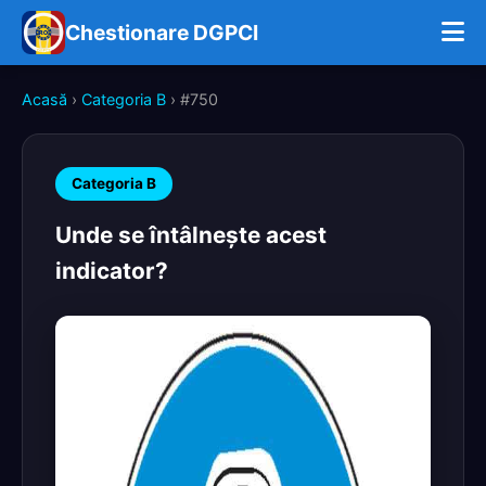
Chestionare DGPCI
Acasă
›
Categoria B
› #750
Categoria B
Unde se întâlneşte acest
indicator?