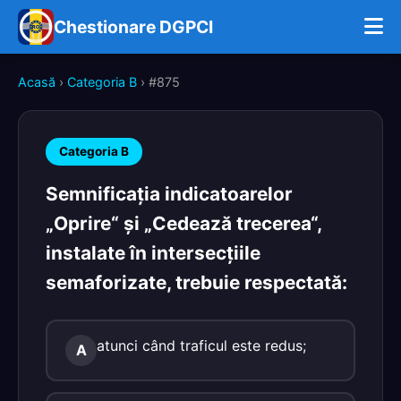
Chestionare DGPCI
Acasă
›
Categoria B
› #875
Categoria B
Semnificaţia indicatoarelor
„Oprire“ şi „Cedează trecerea“,
instalate în intersecţiile
semaforizate, trebuie respectată:
atunci când traficul este redus;
A