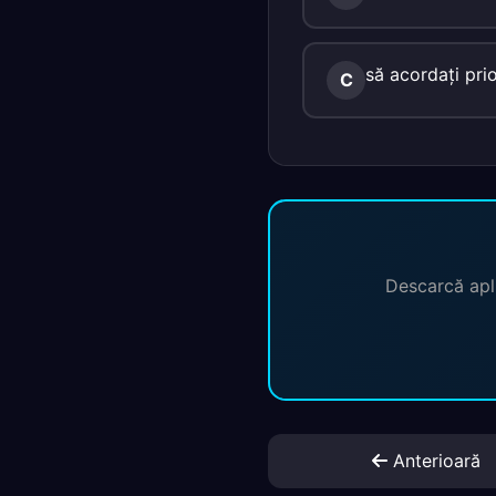
să acordaţi prio
C
Descarcă apli
Anterioară