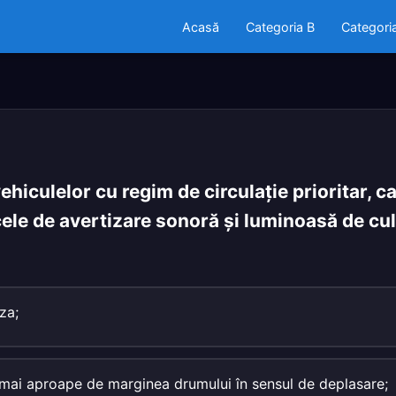
Acasă
Categoria B
Categori
hiculelor cu regim de circulaţie prioritar, ca
ele de avertizare sonoră şi luminoasă de cul
za;
t mai aproape de marginea drumului în sensul de deplasare;