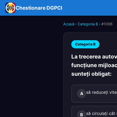
Chestionare DGPCI
Acasă
›
Categoria B
› #1096
Categoria B
La trecerea autove
funcţiune mijloac
sunteţi obligat:
să reduceţi vite
A
să circulaţi câ
B