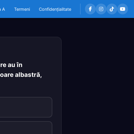
a A
Termeni
Confidențialitate
re au în
oare albastră,