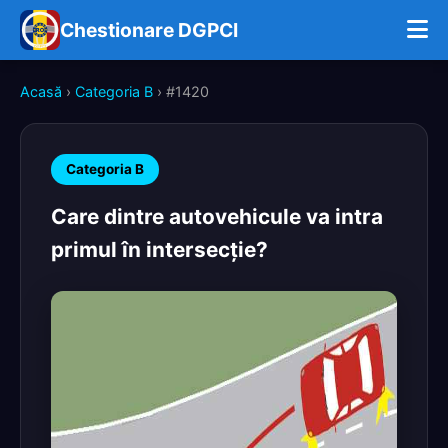
Chestionare DGPCI
Acasă
›
Categoria B
› #1420
Categoria B
Care dintre autovehicule va intra
primul în intersecţie?