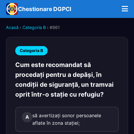
Chestionare DGPCI
Acasă
›
Categoria B
› #961
Categoria B
Cum este recomandat să
procedaţi pentru a depăşi, în
condiţii de siguranţă, un tramvai
oprit într-o staţie cu refugiu?
să avertizaţi sonor persoanele
A
aflate în zona staţiei;