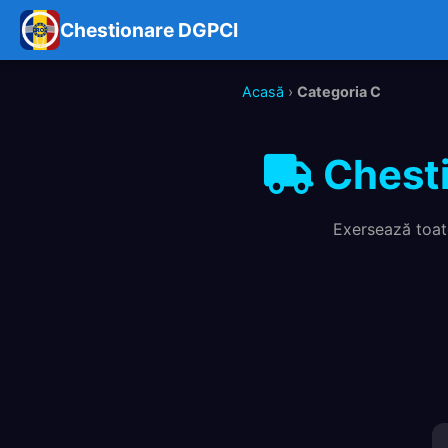
Chestionare DGPCI
Acasă
›
Categoria C
Chesti
Exersează toat