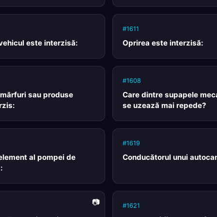
#1611
vehicul este interzisă:
Oprirea este interzisă:
#1608
 mărfuri sau produse
Care dintre supapele meca
rzis:
se uzează mai repede?
#1619
 element al pompei de
Conducătorul unui autocam
:
#1621