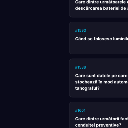
Care dintre următoarele
descărcarea bateriei de
#1593
Când se folosesc luminil
#1588
Care sunt datele pe care 
stochează în mod autom
tahograful?
#1601
Care dintre următorii fac
conduitei preventive?