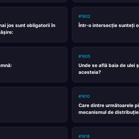
#1602
ai jos sunt obligatorii în
Într-o intersecţie sunteţi o
ăşire:
#1605
amnă:
Unde se află baia de ulei ş
acesteia?
#1610
Care dintre următoarele pi
mecanismul de distribuţie
#1618