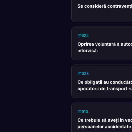
Se consideră contravenţi
#1625
Oprirea voluntară a auto
interzisă:
#1628
Ce obligaţii au conducăto
operatorii de transport r
#1613
Ce trebuie să aveţi în ve
persoanelor accidentate 