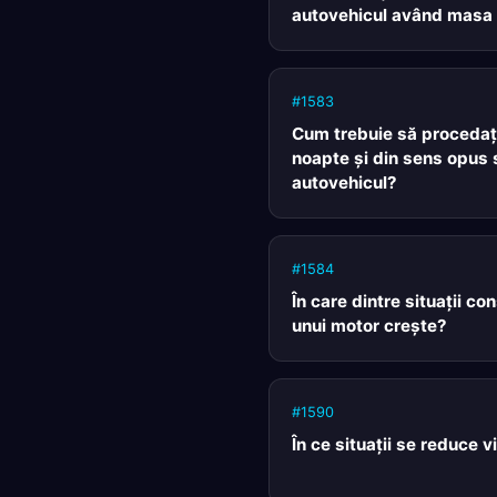
autovehicul având masa 
#1583
Cum trebuie să procedaţi
noapte şi din sens opus 
autovehicul?
#1584
În care dintre situaţii c
unui motor creşte?
#1590
În ce situaţii se reduce v