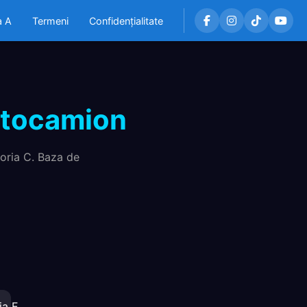
a A
Termeni
Confidențialitate
utocamion
oria C. Baza de
ia E