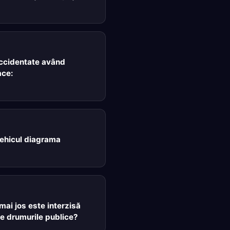
accidentate având
ace:
vehicul diagrama
 mai jos este interzisă
e drumurile publice?