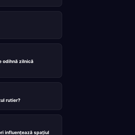
 odihnă zilnică
ul rutier?
ri influențează spațiul