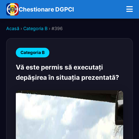
Chestionare DGPCI
Acasă
›
Categoria B
› #396
Categoria B
Vă este permis să executaţi
depăşirea în situaţia prezentată?