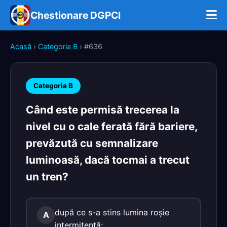
Chestionare DGPCI
Acasă
›
Categoria B
› #636
Categoria B
Când este permisă trecerea la
nivel cu o cale ferată fără bariere,
prevăzută cu semnalizare
luminoasă, dacă tocmai a trecut
un tren?
după ce s-a stins lumina roşie
A
intermitentă;