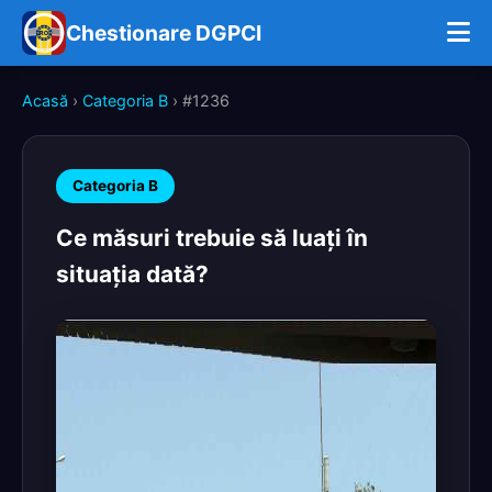
Chestionare DGPCI
Acasă
›
Categoria B
› #1236
Categoria B
Ce măsuri trebuie să luaţi în
situaţia dată?