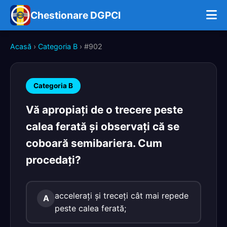
Chestionare DGPCI
Acasă
›
Categoria B
› #902
Categoria B
Vă apropiaţi de o trecere peste
calea ferată şi observaţi că se
coboară semibariera. Cum
procedaţi?
acceleraţi şi treceţi cât mai repede
A
peste calea ferată;