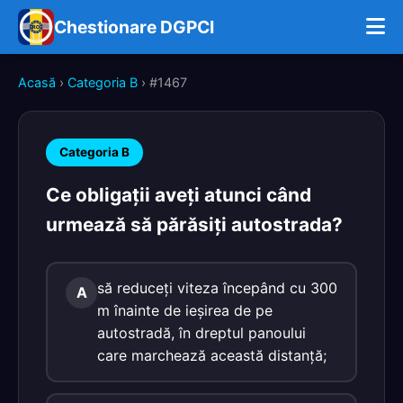
Chestionare DGPCI
Acasă
›
Categoria B
› #1467
Categoria B
Ce obligaţii aveţi atunci când
urmează să părăsiţi autostrada?
să reduceţi viteza începând cu 300
A
m înainte de ieşirea de pe
autostradă, în dreptul panoului
care marchează această distanţă;