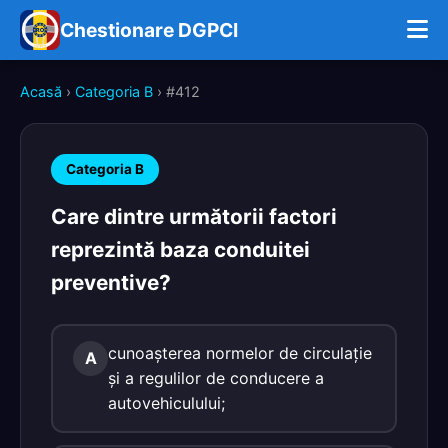
Chestionare DGPCI
Acasă
›
Categoria B
› #412
Categoria B
Care dintre următorii factori
reprezintă baza conduitei
preventive?
cunoaşterea normelor de circulaţie
A
şi a regulilor de conducere a
autovehiculului;