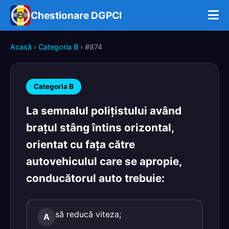
Chestionare DGPCI
Acasă
›
Categoria B
› #874
Categoria B
La semnalul poliţistului având
braţul stâng întins orizontal,
orientat cu faţa către
autovehiculul care se apropie,
conducătorul auto trebuie:
să reducă viteza;
A