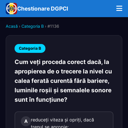
Chestionare DGPCI
Acasă
›
Categoria B
› #1136
Categoria B
Cum veţi proceda corect dacă, la
apropierea de o trecere la nivel cu
calea ferată curentă fără bariere,
luminile roşii şi semnalele sonore
sunt în funcţiune?
reduceţi viteza şi opriţi, dacă
A
trenul se apropie;