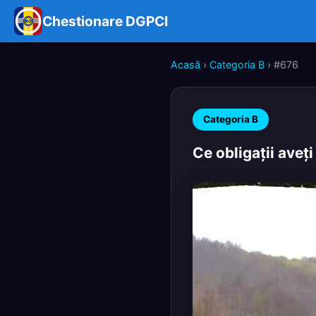
Chestionare DGPCI
Acasă
›
Categoria B
› #676
Categoria B
Ce obligaţii aveţi