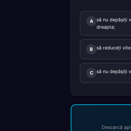
să nu depăşiţi
A
dreapta;
să reduceţi vite
B
să nu depăşiţi 
C
Descarcă apli