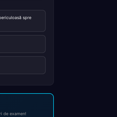
periculoasă spre
ări de examen!