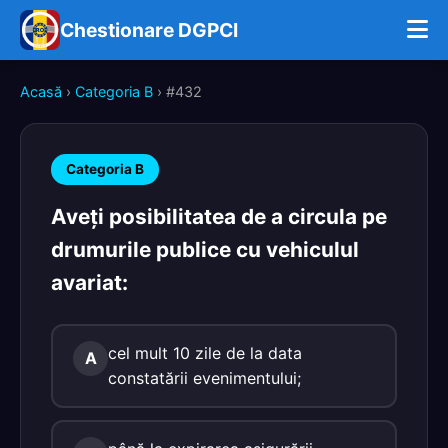
Chestionare DGPCI
Acasă
›
Categoria B
› #432
Categoria B
Aveți posibilitatea de a circula pe
drumurile publice cu vehiculul
avariat:
cel mult 10 zile de la data
A
constatării evenimentului;