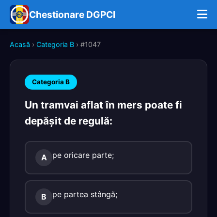
Chestionare DGPCI
Acasă
›
Categoria B
› #1047
Categoria B
Un tramvai aflat în mers poate fi
depăşit de regulă:
pe oricare parte;
A
pe partea stângă;
B