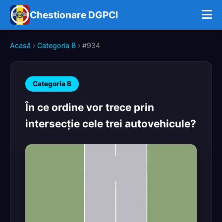
Chestionare DGPCI
Acasă
›
Categoria B
› #934
Categoria B
În ce ordine vor trece prin
intersecţie cele trei autovehicule?