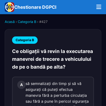
Chestionare DGPCI
Acasă
›
Categoria B
› #427
Categoria B
Ce obligaţii vă revin la executarea
manevrei de trecere a vehiculului
de pe o bandă pe alta?
să semnalizaţi din timp şi să vă
A
asiguraţi că puteţi efectua
manevra fără a perturba circulaţia
sau fără a pune în pericol siguranţa