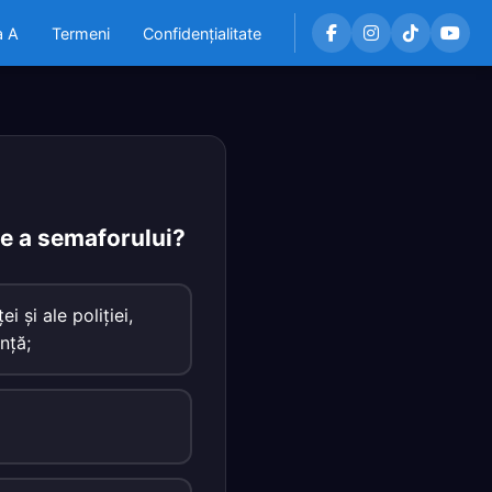
a A
Termeni
Confidențialitate
ie a semaforului?
i şi ale poliţiei,
nţă;