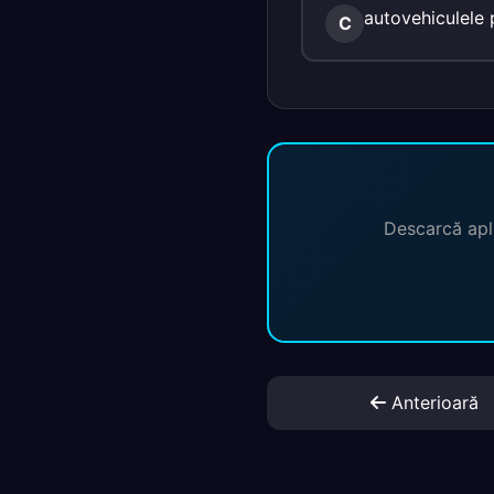
autovehiculele p
C
Descarcă apli
Anterioară