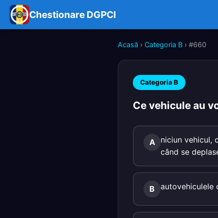
Chestionare DGPCI
Acasă
›
Categoria B
› #660
Categoria B
Ce vehicule au vo
niciun vehicul, 
A
când se deplase
autovehiculele 
B