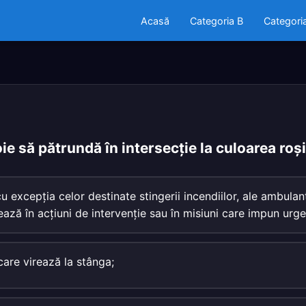
Acasă
Categoria B
Categori
ie să pătrundă în intersecţie la culoarea roş
cu excepţia celor destinate stingerii incendiilor, ale ambulanţe
ază în acţiuni de intervenţie sau în misiuni care impun urge
care virează la stânga;