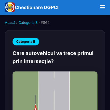
Chestionare DGPCI
Acasă
›
Categoria B
› #862
Categoria B
Care autovehicul va trece primul
prin intersecţie?