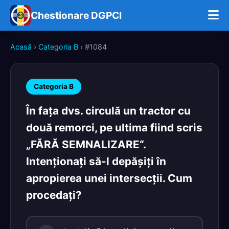
Chestionare DGPCI
Acasă
›
Categoria B
› #1084
Categoria B
În faţa dvs. circulă un tractor cu
două remorci, pe ultima fiind scris
„FĂRĂ SEMNALIZARE“.
Intenţionaţi să-l depăşiţi în
apropierea unei intersecţii. Cum
procedaţi?