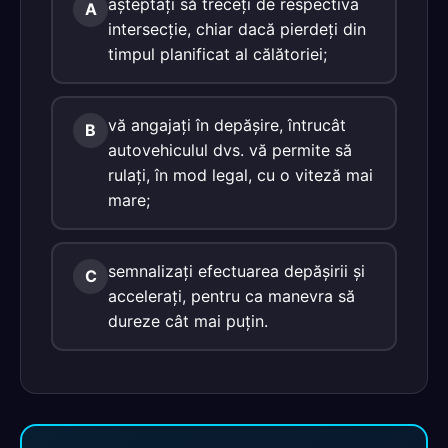
aşteptaţi să treceţi de respectiva
A
intersecţie, chiar dacă pierdeţi din
timpul planificat al călătoriei;
vă angajaţi în depăşire, întrucât
B
autovehiculul dvs. vă permite să
rulaţi, în mod legal, cu o viteză mai
mare;
semnalizaţi efectuarea depăşirii şi
C
acceleraţi, pentru ca manevra să
dureze cât mai puţin.