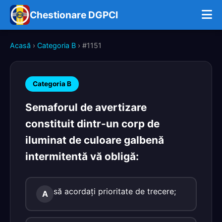
Chestionare DGPCI
Acasă
›
Categoria B
› #1151
Categoria B
Semaforul de avertizare
constituit dintr-un corp de
iluminat de culoare galbenă
intermitentă vă obligă:
să acordaţi prioritate de trecere;
A