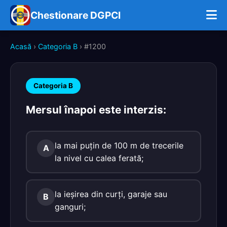
Chestionare DGPCI
Acasă
›
Categoria B
› #1200
Categoria B
Mersul înapoi este interzis:
la mai puţin de 100 m de trecerile
A
la nivel cu calea ferată;
la ieşirea din curţi, garaje sau
B
ganguri;