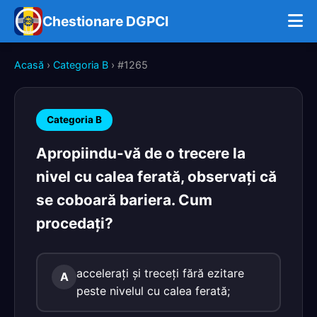
Chestionare DGPCI
Acasă
›
Categoria B
› #1265
Categoria B
Apropiindu-vă de o trecere la
nivel cu calea ferată, observaţi că
se coboară bariera. Cum
procedaţi?
acceleraţi şi treceţi fără ezitare
A
peste nivelul cu calea ferată;