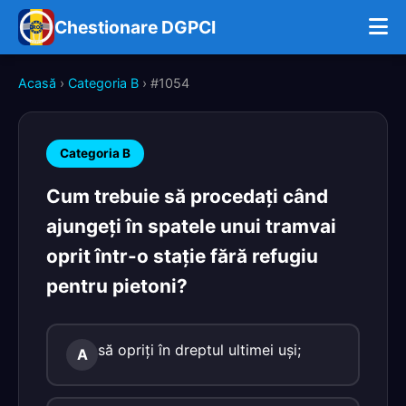
Chestionare DGPCI
Acasă
›
Categoria B
› #1054
Categoria B
Cum trebuie să procedaţi când
ajungeţi în spatele unui tramvai
oprit într-o staţie fără refugiu
pentru pietoni?
să opriţi în dreptul ultimei uşi;
A