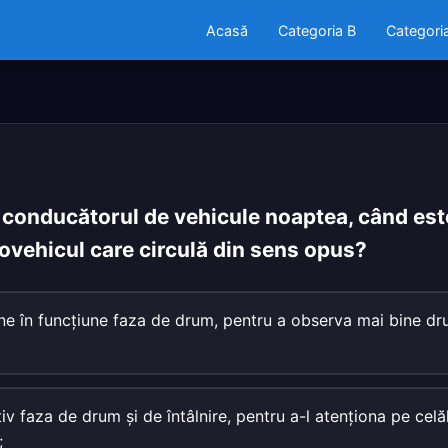
Acasă
Categoria B
Categori
onducătorul de vehicule noaptea, când este
tovehicul care circulă din sens opus?
e în funcţiune faza de drum, pentru a observa mai bine dr
tiv faza de drum şi de întâlnire, pentru a-l atenţiona pe cel
;