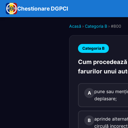
Chestionare DGPCI
Acasă
›
Categoria B
› #800
Categoria B
Cum procedează c
farurilor unui au
pune sau menţin
A
deplasare;
aprinde alterna
B
circulă incorect