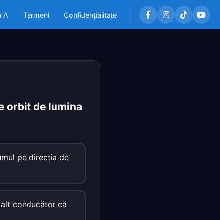
a A
Termeni
Confidențialitate
 orbit de lumina
umul pe direcţia de
ălalt conducător că