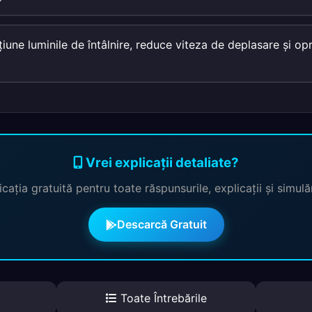
ţiune luminile de întâlnire, reduce viteza de deplasare şi o
Vrei explicații detaliate?
cația gratuită pentru toate răspunsurile, explicații și simul
Descarcă Gratuit
Toate Întrebările