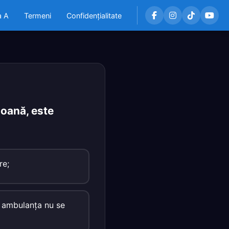
a A
Termeni
Confidențialitate
loană, este
re;
ă ambulanţa nu se