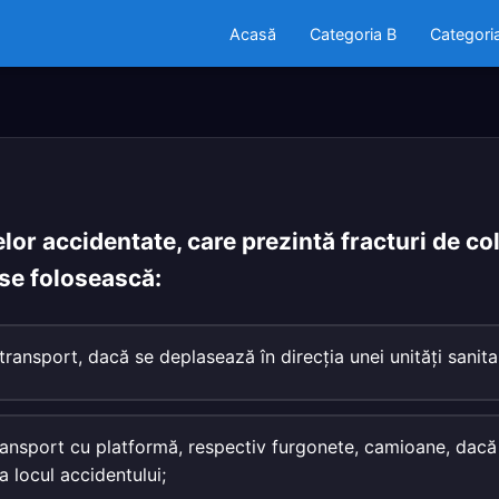
Acasă
Categoria B
Categori
lor accidentate, care prezintă fracturi de co
se folosească:
transport, dacă se deplasează în direcţia unei unităţi sanita
ransport cu platformă, respectiv furgonete, camioane, dac
a locul accidentului;