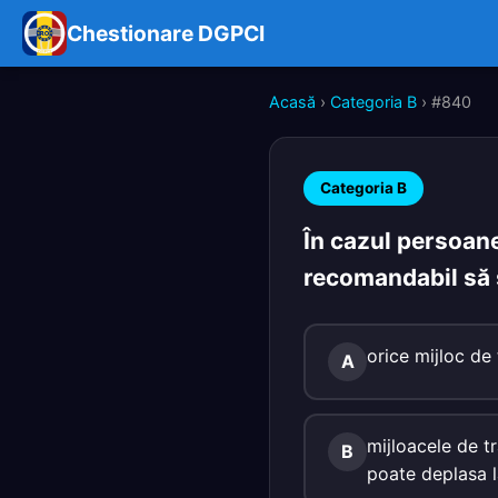
Chestionare DGPCI
Acasă
›
Categoria B
› #840
Categoria B
În cazul persoane
recomandabil să 
orice mijloc de 
A
mijloacele de t
B
poate deplasa l