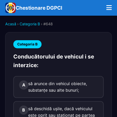
Chestionare DGPCI
Acasă
›
Categoria B
› #648
Categoria B
Conducătorului de vehicul i se
interzice:
să arunce din vehicul obiecte,
A
substanțe sau alte bunuri;
să deschidă ușile, dacă vehiculul
B
este oprit sau staționat pe partea