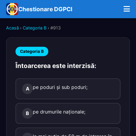
Chestionare DGPCI
Acasă
›
Categoria B
› #913
Categoria B
Întoarcerea este interzisă:
pe poduri şi sub poduri;
A
pe drumurile naţionale;
B