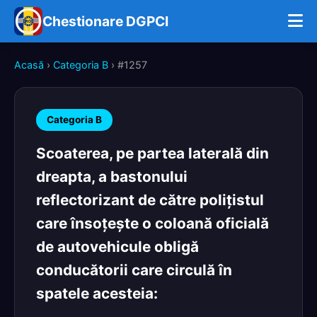
Chestionare DGPCI
Acasă
›
Categoria B
› #1257
Categoria B
Scoaterea, pe partea laterală din
dreapta, a bastonului
reflectorizant de către poliţistul
care însoţeşte o coloană oficială
de autovehicule obligă
conducătorii care circulă în
spatele acesteia: