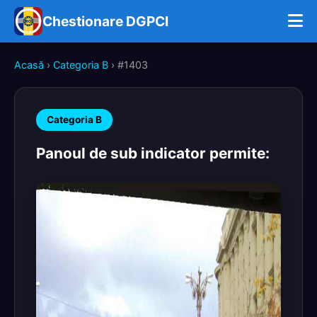
Chestionare DGPCI
Acasă
›
Categoria B
› #1403
Categoria B
Panoul de sub indicator permite: