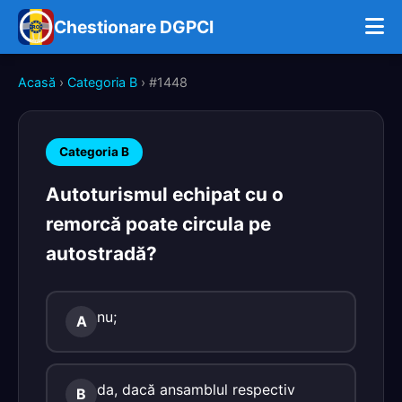
Chestionare DGPCI
Acasă
›
Categoria B
› #1448
Categoria B
Autoturismul echipat cu o
remorcă poate circula pe
autostradă?
nu;
A
da, dacă ansamblul respectiv
B