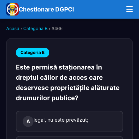
Chestionare DGPCI
Acasă
›
Categoria B
› #466
Categoria B
Este permisă staţionarea în
dreptul căilor de acces care
deservesc proprietăţile alăturate
drumurilor publice?
legal, nu este prevăzut;
A