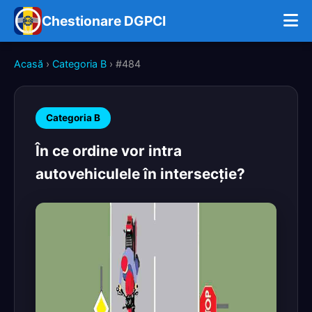
Chestionare DGPCI
Acasă
›
Categoria B
› #484
Categoria B
În ce ordine vor intra
autovehiculele în intersecţie?