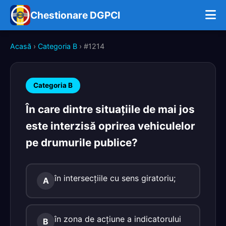
Chestionare DGPCI
Acasă
›
Categoria B
› #1214
Categoria B
În care dintre situaţiile de mai jos
este interzisă oprirea vehiculelor
pe drumurile publice?
în intersecţiile cu sens giratoriu;
A
în zona de acţiune a indicatorului
B