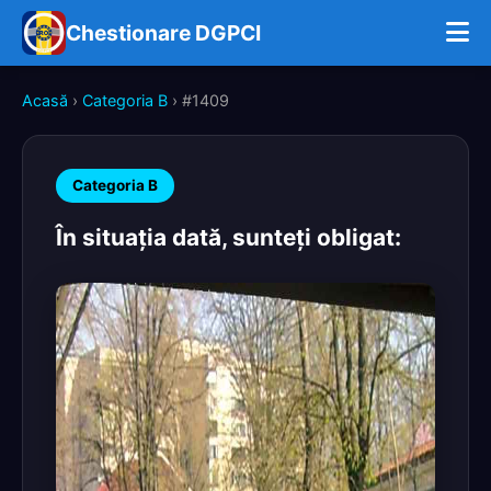
Chestionare DGPCI
Acasă
›
Categoria B
› #1409
Categoria B
În situaţia dată, sunteţi obligat: