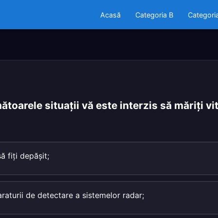
Acasă
Categoria B
Categori
ătoarele situaţii vă este interzis să măriţi vi
 fiţi depăşit;
araturii de detectare a sistemelor radar;