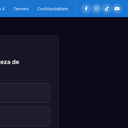
a A
Termeni
Confidențialitate
teza de