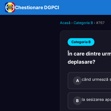
Chestionare DGPCI
Acasă
›
Categoria B
› #767
Categoria B
În care dintre urm
deplasare?
când urmează să
A
la sesizarea ap
B